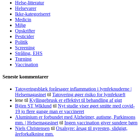
Helse-litteratur
Helsevarer
Ikke-kategoriseret
Medicin
Miljø
Opskrifter
Pesticider
Politik
Screening
Stråling, EHS
Træning
Vaccination
Seneste kommentarer
Tatoveringsblæk forårsager inflammation i lymfeknuderne |
Helsemagasinet
til
Tatovering øger risiko for lymfekræft
lene
til
Kyllingebrusk er effektivt til behandling af gigt
Björn ST Wiklund
til
Nyt studie viser øget smitte med covid-
19 jo flere gange man er vaccineret
Aluminium er forbundet med Alzheimer, autisme, Parkinsons
mm. | Helsemagasinet
til
Ingen vaccination giver sundere børn
Niels Christensen
til
Oxalsyre: årsag til nyresten, slidgigt,
åreforkalkning mm.