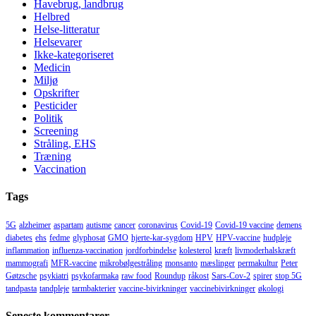
Havebrug, landbrug
Helbred
Helse-litteratur
Helsevarer
Ikke-kategoriseret
Medicin
Miljø
Opskrifter
Pesticider
Politik
Screening
Stråling, EHS
Træning
Vaccination
Tags
5G
alzheimer
aspartam
autisme
cancer
coronavirus
Covid-19
Covid-19 vaccine
demens
diabetes
ehs
fedme
glyphosat
GMO
hjerte-kar-sygdom
HPV
HPV-vaccine
hudpleje
inflammation
influenza-vaccination
jordforbindelse
kolesterol
kræft
livmoderhalskræft
mammografi
MFR-vaccine
mikrobølgestråling
monsanto
mæslinger
permakultur
Peter
Gøtzsche
psykiatri
psykofarmaka
raw food
Roundup
råkost
Sars-Cov-2
spirer
stop 5G
tandpasta
tandpleje
tarmbakterier
vaccine-bivirkninger
vaccinebivirkninger
økologi
Seneste kommentarer