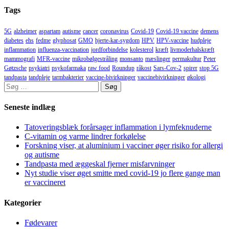
Tags
5G
alzheimer
aspartam
autisme
cancer
coronavirus
Covid-19
Covid-19 vaccine
demens
diabetes
ehs
fedme
glyphosat
GMO
hjerte-kar-sygdom
HPV
HPV-vaccine
hudpleje
inflammation
influenza-vaccination
jordforbindelse
kolesterol
kræft
livmoderhalskræft
mammografi
MFR-vaccine
mikrobølgestråling
monsanto
mæslinger
permakultur
Peter
Gøtzsche
psykiatri
psykofarmaka
raw food
Roundup
råkost
Sars-Cov-2
spirer
stop 5G
tandpasta
tandpleje
tarmbakterier
vaccine-bivirkninger
vaccinebivirkninger
økologi
Søg
efter:
Seneste indlæg
Tatoveringsblæk forårsager inflammation i lymfeknuderne
C-vitamin og varme lindrer forkølelse
Forskning viser, at aluminium i vacciner øger risiko for allergi
og autisme
Tandpasta med æggeskal fjerner misfarvninger
Nyt studie viser øget smitte med covid-19 jo flere gange man
er vaccineret
Kategorier
Fødevarer