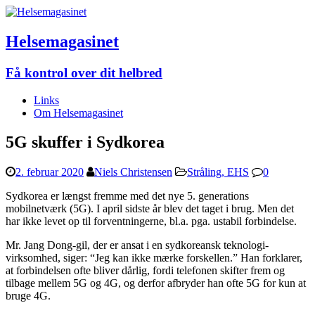
Helsemagasinet
Få kontrol over dit helbred
Links
Om Helsemagasinet
5G skuffer i Sydkorea
2. februar 2020
Niels Christensen
Stråling, EHS
0
Sydkorea er længst fremme med det nye 5. generations
mobilnetværk (5G). I april sidste år blev det taget i brug. Men det
har ikke levet op til forventningerne, bl.a. pga. ustabil forbindelse.
Mr. Jang Dong-gil, der er ansat i en sydkoreansk teknologi-
virksomhed, siger: “Jeg kan ikke mærke forskellen.” Han forklarer,
at forbindelsen ofte bliver dårlig, fordi telefonen skifter frem og
tilbage mellem 5G og 4G, og derfor afbryder han ofte 5G for kun at
bruge 4G.