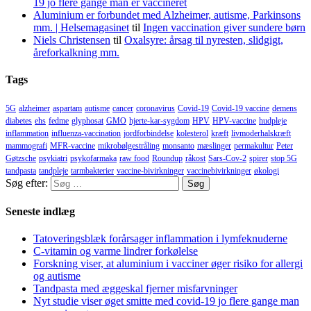
19 jo flere gange man er vaccineret
Aluminium er forbundet med Alzheimer, autisme, Parkinsons
mm. | Helsemagasinet
til
Ingen vaccination giver sundere børn
Niels Christensen
til
Oxalsyre: årsag til nyresten, slidgigt,
åreforkalkning mm.
Tags
5G
alzheimer
aspartam
autisme
cancer
coronavirus
Covid-19
Covid-19 vaccine
demens
diabetes
ehs
fedme
glyphosat
GMO
hjerte-kar-sygdom
HPV
HPV-vaccine
hudpleje
inflammation
influenza-vaccination
jordforbindelse
kolesterol
kræft
livmoderhalskræft
mammografi
MFR-vaccine
mikrobølgestråling
monsanto
mæslinger
permakultur
Peter
Gøtzsche
psykiatri
psykofarmaka
raw food
Roundup
råkost
Sars-Cov-2
spirer
stop 5G
tandpasta
tandpleje
tarmbakterier
vaccine-bivirkninger
vaccinebivirkninger
økologi
Søg efter:
Seneste indlæg
Tatoveringsblæk forårsager inflammation i lymfeknuderne
C-vitamin og varme lindrer forkølelse
Forskning viser, at aluminium i vacciner øger risiko for allergi
og autisme
Tandpasta med æggeskal fjerner misfarvninger
Nyt studie viser øget smitte med covid-19 jo flere gange man