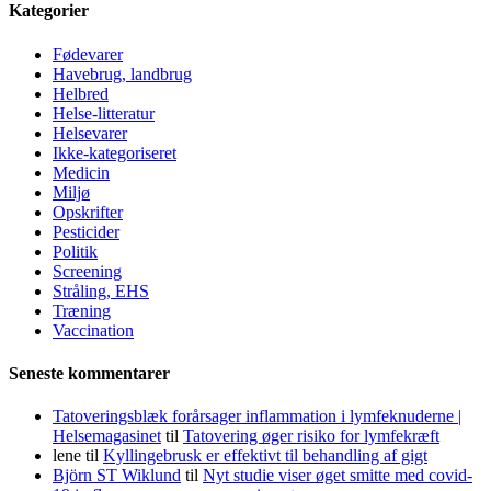
Kategorier
Fødevarer
Havebrug, landbrug
Helbred
Helse-litteratur
Helsevarer
Ikke-kategoriseret
Medicin
Miljø
Opskrifter
Pesticider
Politik
Screening
Stråling, EHS
Træning
Vaccination
Seneste kommentarer
Tatoveringsblæk forårsager inflammation i lymfeknuderne |
Helsemagasinet
til
Tatovering øger risiko for lymfekræft
lene
til
Kyllingebrusk er effektivt til behandling af gigt
Björn ST Wiklund
til
Nyt studie viser øget smitte med covid-