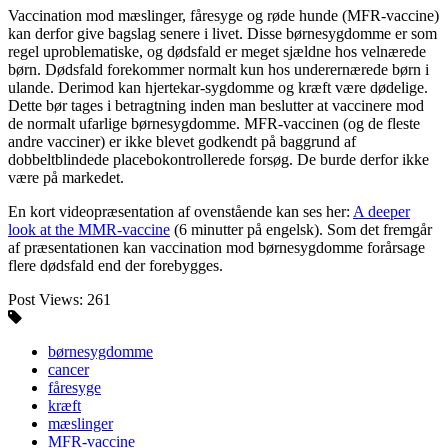
Vaccination mod mæslinger, fåresyge og røde hunde (MFR-vaccine)
kan derfor give bagslag senere i livet. Disse børnesygdomme er som
regel uproblematiske, og dødsfald er meget sjældne hos velnærede
børn. Dødsfald forekommer normalt kun hos underernærede børn i
ulande. Derimod kan hjertekar-sygdomme og kræft være dødelige.
Dette bør tages i betragtning inden man beslutter at vaccinere mod
de normalt ufarlige børnesygdomme. MFR-vaccinen (og de fleste
andre vacciner) er ikke blevet godkendt på baggrund af
dobbeltblindede placebokontrollerede forsøg. De burde derfor ikke
være på markedet.
En kort videopræsentation af ovenstående kan ses her:
A deeper
look at the MMR-vaccine
(6 minutter på engelsk). Som det fremgår
af præsentationen kan vaccination mod børnesygdomme forårsage
flere dødsfald end der forebygges.
Post Views:
261
børnesygdomme
cancer
fåresyge
kræft
mæslinger
MFR-vaccine