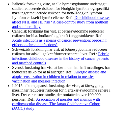
Italiensk forskning viste, at alle børnesygdomme undersøgt i
studiet reducerede risikoen for Hodgkin lymfom, og specifikt
mæslinger reducerede risikoen for non-Hodgkin lymfom.
Lymfom er kræft i lymfecellerne. Ref.:
Do childhood diseases
affect NHL and HL risk? A case-control study from northern
and southern Italy
Canadisk forskning har vist, at børnesygdomme reducerer
risikoen for bl.a. hudkræft og kræft i æggestokkene. Ref.:
Acute infections as a means of cancer prevention: opposing
effects to chronic infections?
Schweizisk forskning har vist, at børnesygdomme reducerer
risikoen for adskillige kræftformer senere i livet. Ref.:
Febrile
infectious childhood diseases in the history of cancer patients
and matched controls
Svensk forskning har vist, at børn, der har haft mæslinger, har
reduceret risiko for at få allergier. Ref.:
Allergic disease and
atopic sensitization in children in relation to measles
vaccination and measles infection
I 2015 udkom japansk forskning, der viste, at fåresyge og
mæslinger reducerer risikoen for hjertekar-sygdomme senere i
livet. Det var et stort studie, der omfattede over 100.000
personer. Ref.:
Association of measles and mumps with
cardiovascular disease: The Japan Collaborative Cohort
(JACC) study