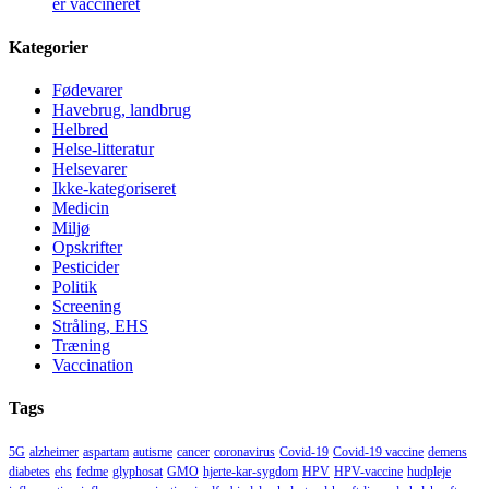
er vaccineret
Kategorier
Fødevarer
Havebrug, landbrug
Helbred
Helse-litteratur
Helsevarer
Ikke-kategoriseret
Medicin
Miljø
Opskrifter
Pesticider
Politik
Screening
Stråling, EHS
Træning
Vaccination
Tags
5G
alzheimer
aspartam
autisme
cancer
coronavirus
Covid-19
Covid-19 vaccine
demens
diabetes
ehs
fedme
glyphosat
GMO
hjerte-kar-sygdom
HPV
HPV-vaccine
hudpleje