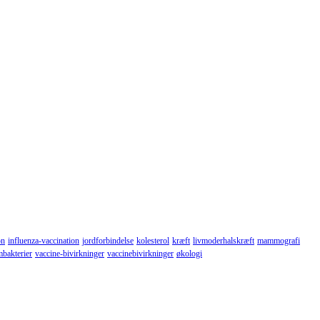
on
influenza-vaccination
jordforbindelse
kolesterol
kræft
livmoderhalskræft
mammografi
mbakterier
vaccine-bivirkninger
vaccinebivirkninger
økologi