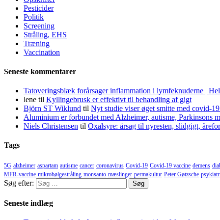
Pesticider
Politik
Screening
Stråling, EHS
Træning
Vaccination
Seneste kommentarer
Tatoveringsblæk forårsager inflammation i lymfeknuderne | He
lene
til
Kyllingebrusk er effektivt til behandling af gigt
Björn ST Wiklund
til
Nyt studie viser øget smitte med covid-19
Aluminium er forbundet med Alzheimer, autisme, Parkinsons m
Niels Christensen
til
Oxalsyre: årsag til nyresten, slidgigt, åre
Tags
5G
alzheimer
aspartam
autisme
cancer
coronavirus
Covid-19
Covid-19 vaccine
demens
dia
MFR-vaccine
mikrobølgestråling
monsanto
mæslinger
permakultur
Peter Gøtzsche
psykiatr
Søg efter:
Seneste indlæg