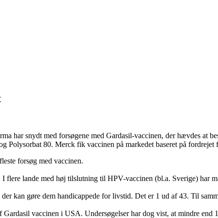
t
te firma har snydt med forsøgene med Gardasil-vaccinen, der hævdes at
og Polysorbat 80. Merck fik vaccinen på markedet baseret på fordrejet for
fleste forsøg med vaccinen.
 I flere lande med høj tilslutning til HPV-vaccinen (bl.a. Sverige) har 
er kan gøre dem handicappede for livstid. Det er 1 ud af 43. Til samme
f Gardasil vaccinen i USA. Undersøgelser har dog vist, at mindre end 1%