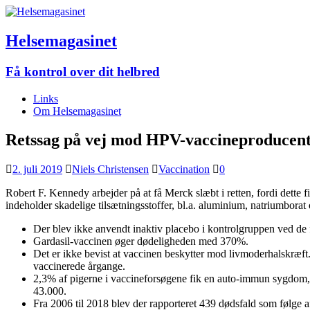
Helsemagasinet
Få kontrol over dit helbred
Links
Om Helsemagasinet
Retssag på vej mod HPV-vaccineproducen
2. juli 2019
Niels Christensen
Vaccination
0
Robert F. Kennedy arbejder på at få Merck slæbt i retten, fordi det
indeholder skadelige tilsætningsstoffer, bl.a. aluminium, natriumborat 
Der blev ikke anvendt inaktiv placebo i kontrolgruppen ved de 
Gardasil-vaccinen øger dødeligheden med 370%.
Det er ikke bevist at vaccinen beskytter mod livmoderhalskræft.
vaccinerede årgange.
2,3% af pigerne i vaccineforsøgene fik en auto-immun sygdom, d
43.000.
Fra 2006 til 2018 blev der rapporteret 439 dødsfald som følge a