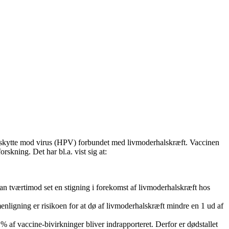
 beskytte mod virus (HPV) forbundet med livmoderhalskræft. Vaccinen
skning. Det har bl.a. vist sig at:
man tværtimod set en stigning i forekomst af livmoderhalskræft hos
nligning er risikoen for at dø af livmoderhalskræft mindre en 1 ud af
 af vaccine-bivirkninger bliver indrapporteret. Derfor er dødstallet