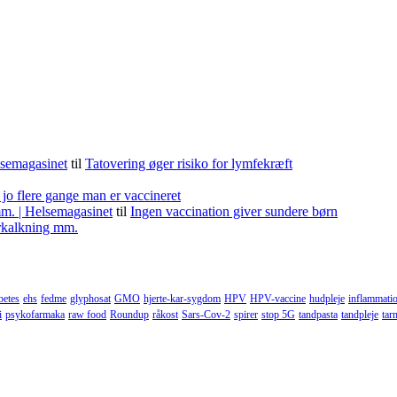
lsemagasinet
til
Tatovering øger risiko for lymfekræft
 jo flere gange man er vaccineret
m. | Helsemagasinet
til
Ingen vaccination giver sundere børn
forkalkning mm.
betes
ehs
fedme
glyphosat
GMO
hjerte-kar-sygdom
HPV
HPV-vaccine
hudpleje
inflammati
i
psykofarmaka
raw food
Roundup
råkost
Sars-Cov-2
spirer
stop 5G
tandpasta
tandpleje
tar