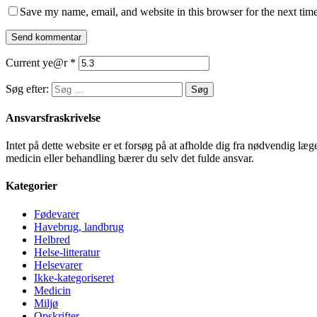
Save my name, email, and website in this browser for the next tim
Current ye@r
*
Søg efter:
Ansvarsfraskrivelse
Intet på dette website er et forsøg på at afholde dig fra nødvendig l
medicin eller behandling bærer du selv det fulde ansvar.
Kategorier
Fødevarer
Havebrug, landbrug
Helbred
Helse-litteratur
Helsevarer
Ikke-kategoriseret
Medicin
Miljø
Opskrifter