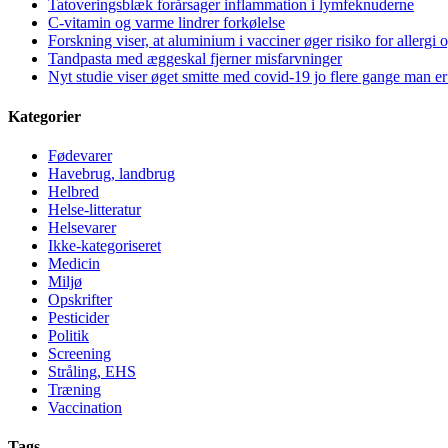
Tatoveringsblæk forårsager inflammation i lymfeknuderne
C-vitamin og varme lindrer forkølelse
Forskning viser, at aluminium i vacciner øger risiko for allergi 
Tandpasta med æggeskal fjerner misfarvninger
Nyt studie viser øget smitte med covid-19 jo flere gange man er
Kategorier
Fødevarer
Havebrug, landbrug
Helbred
Helse-litteratur
Helsevarer
Ikke-kategoriseret
Medicin
Miljø
Opskrifter
Pesticider
Politik
Screening
Stråling, EHS
Træning
Vaccination
Tags