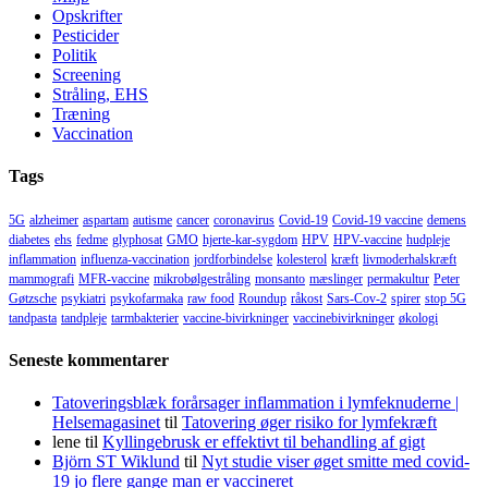
Opskrifter
Pesticider
Politik
Screening
Stråling, EHS
Træning
Vaccination
Tags
5G
alzheimer
aspartam
autisme
cancer
coronavirus
Covid-19
Covid-19 vaccine
demens
diabetes
ehs
fedme
glyphosat
GMO
hjerte-kar-sygdom
HPV
HPV-vaccine
hudpleje
inflammation
influenza-vaccination
jordforbindelse
kolesterol
kræft
livmoderhalskræft
mammografi
MFR-vaccine
mikrobølgestråling
monsanto
mæslinger
permakultur
Peter
Gøtzsche
psykiatri
psykofarmaka
raw food
Roundup
råkost
Sars-Cov-2
spirer
stop 5G
tandpasta
tandpleje
tarmbakterier
vaccine-bivirkninger
vaccinebivirkninger
økologi
Seneste kommentarer
Tatoveringsblæk forårsager inflammation i lymfeknuderne |
Helsemagasinet
til
Tatovering øger risiko for lymfekræft
lene
til
Kyllingebrusk er effektivt til behandling af gigt
Björn ST Wiklund
til
Nyt studie viser øget smitte med covid-
19 jo flere gange man er vaccineret