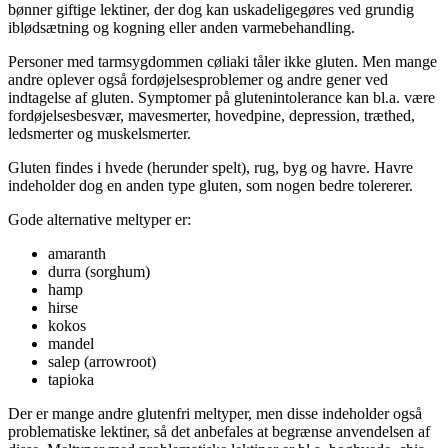
bønner giftige lektiner, der dog kan uskadeligegøres ved grundig
iblødsætning og kogning eller anden varmebehandling.
Personer med tarmsygdommen cøliaki tåler ikke gluten. Men mange
andre oplever også fordøjelsesproblemer og andre gener ved
indtagelse af gluten. Symptomer på glutenintolerance kan bl.a. være
fordøjelsesbesvær, mavesmerter, hovedpine, depression, træthed,
ledsmerter og muskelsmerter.
Gluten findes i hvede (herunder spelt), rug, byg og havre. Havre
indeholder dog en anden type gluten, som nogen bedre tolererer.
Gode alternative meltyper er:
amaranth
durra (sorghum)
hamp
hirse
kokos
mandel
salep (arrowroot)
tapioka
Der er mange andre glutenfri meltyper, men disse indeholder også
problematiske lektiner, så det anbefales at begrænse anvendelsen af