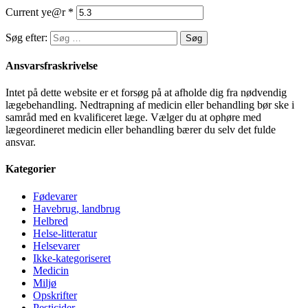
Current ye@r
*
Søg efter:
Ansvarsfraskrivelse
Intet på dette website er et forsøg på at afholde dig fra nødvendig
lægebehandling. Nedtrapning af medicin eller behandling bør ske i
samråd med en kvalificeret læge. Vælger du at ophøre med
lægeordineret medicin eller behandling bærer du selv det fulde
ansvar.
Kategorier
Fødevarer
Havebrug, landbrug
Helbred
Helse-litteratur
Helsevarer
Ikke-kategoriseret
Medicin
Miljø
Opskrifter
Pesticider