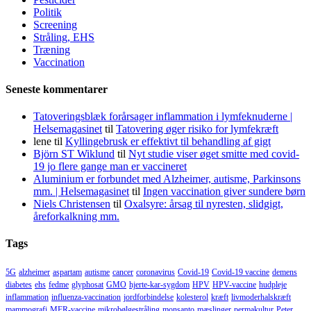
Politik
Screening
Stråling, EHS
Træning
Vaccination
Seneste kommentarer
Tatoveringsblæk forårsager inflammation i lymfeknuderne |
Helsemagasinet
til
Tatovering øger risiko for lymfekræft
lene
til
Kyllingebrusk er effektivt til behandling af gigt
Björn ST Wiklund
til
Nyt studie viser øget smitte med covid-
19 jo flere gange man er vaccineret
Aluminium er forbundet med Alzheimer, autisme, Parkinsons
mm. | Helsemagasinet
til
Ingen vaccination giver sundere børn
Niels Christensen
til
Oxalsyre: årsag til nyresten, slidgigt,
åreforkalkning mm.
Tags
5G
alzheimer
aspartam
autisme
cancer
coronavirus
Covid-19
Covid-19 vaccine
demens
diabetes
ehs
fedme
glyphosat
GMO
hjerte-kar-sygdom
HPV
HPV-vaccine
hudpleje
inflammation
influenza-vaccination
jordforbindelse
kolesterol
kræft
livmoderhalskræft
mammografi
MFR-vaccine
mikrobølgestråling
monsanto
mæslinger
permakultur
Peter