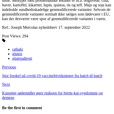
disse. Meltyper med problematiske lektiner er bl.a. boghvede, chia,
havre, kartoffel, kikærter, lupin, quinoa, ris og teff. Majs og soja kan
indeholde sundhedsskadelige genmodificerede varianter. Selvom de
genmodificerede varianter normalt ikke sælges som fødevarer i EU,
kan der desværre være spor af genmodificerede varianter i varen.
Ref.: Joseph Mercolas nyhedsbrev 17. september 2022
Post Views:
294
cøliaki
gluten
glutenallergi
Previous
Stor forskel på covid-19 vaccinebivirkninger fra batch til batch
Next
Kunstige sødemidler øger risikoen for hjerte-kar-sygdomme og
demens
Be the first to comment