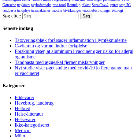
Gøtzsche
psykiatri
psykofarmaka
raw food
Roundup
råkost
Sars-Cov-2
spirer
stop 5G
tandpasta
tandpleje
tarmbakterier
vaccine-bivirkninger
vaccinebivirkninger
økologi
Søg efter:
Seneste indlæg
Tatoveringsblæk forårsager inflammation i lymfeknuderne
C-vitamin og varme lindrer forkølelse
Forskning viser, at aluminium i vacciner øger risiko for allergi
og autisme
Tandpasta med æggeskal fjerner misfarvninger
Nyt studie viser øget smitte med covid-19 jo flere gange man
er vaccineret
Kategorier
Fødevarer
Havebrug, landbrug
Helbred
Helse-litteratur
Helsevarer
Ikke-kategoriseret
Medicin
Miljø