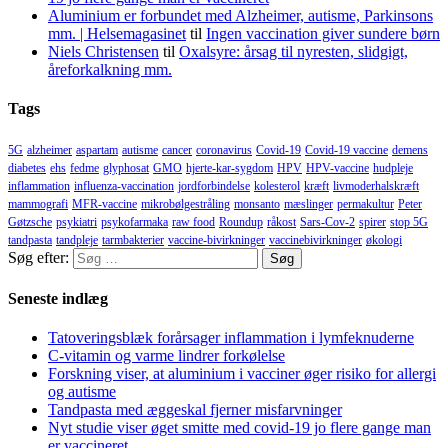
Aluminium er forbundet med Alzheimer, autisme, Parkinsons
mm. | Helsemagasinet
til
Ingen vaccination giver sundere børn
Niels Christensen
til
Oxalsyre: årsag til nyresten, slidgigt,
åreforkalkning mm.
Tags
5G
alzheimer
aspartam
autisme
cancer
coronavirus
Covid-19
Covid-19 vaccine
demens
diabetes
ehs
fedme
glyphosat
GMO
hjerte-kar-sygdom
HPV
HPV-vaccine
hudpleje
inflammation
influenza-vaccination
jordforbindelse
kolesterol
kræft
livmoderhalskræft
mammografi
MFR-vaccine
mikrobølgestråling
monsanto
mæslinger
permakultur
Peter
Gøtzsche
psykiatri
psykofarmaka
raw food
Roundup
råkost
Sars-Cov-2
spirer
stop 5G
tandpasta
tandpleje
tarmbakterier
vaccine-bivirkninger
vaccinebivirkninger
økologi
Søg efter:
Seneste indlæg
Tatoveringsblæk forårsager inflammation i lymfeknuderne
C-vitamin og varme lindrer forkølelse
Forskning viser, at aluminium i vacciner øger risiko for allergi
og autisme
Tandpasta med æggeskal fjerner misfarvninger
Nyt studie viser øget smitte med covid-19 jo flere gange man
er vaccineret