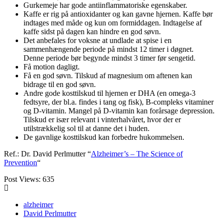
Gurkemeje har gode antiinflammatoriske egenskaber.
Kaffe er rig på antioxidanter og kan gavne hjernen. Kaffe bør
indtages med måde og kun om formiddagen. Indtagelse af
kaffe sidst på dagen kan hindre en god søvn.
Det anbefales for voksne at undlade at spise i en
sammenhængende periode på mindst 12 timer i døgnet.
Denne periode bør begynde mindst 3 timer før sengetid.
Få motion dagligt.
Få en god søvn. Tilskud af magnesium om aftenen kan
bidrage til en god søvn.
Andre gode kosttilskud til hjernen er DHA (en omega-3
fedtsyre, der bl.a. findes i tang og fisk), B-compleks vitaminer
og D-vitamin. Mangel på D-vitamin kan forårsage depression.
Tilskud er især relevant i vinterhalvåret, hvor der er
utilstrækkelig sol til at danne det i huden.
De gavnlige kosttilskud kan forbedre hukommelsen.
Ref.: Dr. David Perlmutter “
Alzheimer’s – The Science of
Prevention
“
Post Views:
635
alzheimer
David Perlmutter