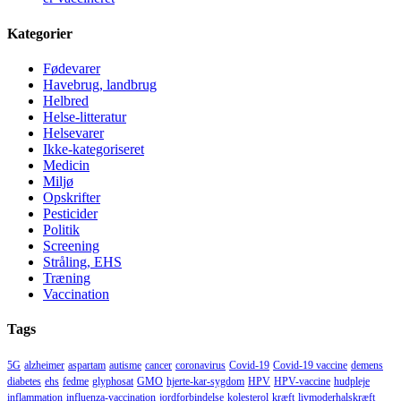
Kategorier
Fødevarer
Havebrug, landbrug
Helbred
Helse-litteratur
Helsevarer
Ikke-kategoriseret
Medicin
Miljø
Opskrifter
Pesticider
Politik
Screening
Stråling, EHS
Træning
Vaccination
Tags
5G
alzheimer
aspartam
autisme
cancer
coronavirus
Covid-19
Covid-19 vaccine
demens
diabetes
ehs
fedme
glyphosat
GMO
hjerte-kar-sygdom
HPV
HPV-vaccine
hudpleje
inflammation
influenza-vaccination
jordforbindelse
kolesterol
kræft
livmoderhalskræft