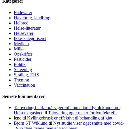
Kategorier
Fødevarer
Havebrug, landbrug
Helbred
Helse-litteratur
Helsevarer
Ikke-kategoriseret
Medicin
Miljø
Opskrifter
Pesticider
Politik
Screening
Stråling, EHS
Træning
Vaccination
Seneste kommentarer
Tatoveringsblæk forårsager inflammation i lymfeknuderne |
Helsemagasinet
til
Tatovering øger risiko for lymfekræft
lene
til
Kyllingebrusk er effektivt til behandling af gigt
Björn ST Wiklund
til
Nyt studie viser øget smitte med covid-
19 jo flere gange man er vaccineret