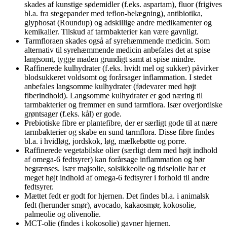
skades af kunstige sødemidler (f.eks. aspartam), fluor (frigives
bl.a. fra stegepander med teflon-belægning), antibiotika,
glyphosat (Roundup) og adskillige andre medikamenter og
kemikalier. Tilskud af tarmbakterier kan være gavnligt.
Tarmfloraen skades også af syrehæmmende medicin. Som
alternativ til syrehæmmende medicin anbefales det at spise
langsomt, tygge maden grundigt samt at spise mindre.
Raffinerede kulhydrater (f.eks. hvidt mel og sukker) påvirker
blodsukkeret voldsomt og forårsager inflammation. I stedet
anbefales langsomme kulhydrater (fødevarer med højt
fiberindhold). Langsomme kulhydrater er god næring til
tarmbakterier og fremmer en sund tarmflora. Især overjordiske
grøntsager (f.eks. kål) er gode.
Prebiotiske fibre er plantefibre, der er særligt gode til at nære
tarmbakterier og skabe en sund tarmflora. Disse fibre findes
bl.a. i hvidløg, jordskok, løg, mælkebøtte og porre.
Raffinerede vegetabilske olier (særligt dem med højt indhold
af omega-6 fedtsyrer) kan forårsage inflammation og bør
begrænses. Især majsolie, solsikkeolie og tidselolie har et
meget højt indhold af omega-6 fedtsyrer i forhold til andre
fedtsyrer.
Mættet fedt er godt for hjernen. Det findes bl.a. i animalsk
fedt (herunder smør), avocado, kakaosmør, kokosolie,
palmeolie og olivenolie.
MCT-olie (findes i kokosolie) gavner hjernen.