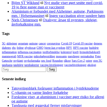
Björn ST Wiklund
til
Nyt studie viser øget smitte med covid-
19 jo flere gange man er vaccineret
Aluminium er forbundet med Alzheimer, autisme, Parkinsons
mm. | Helsemagasinet
til
Ingen vaccination giver sundere børn
Niels Christensen
til
Oxalsyre: årsag til nyresten, slidgigt,
åreforkalkning mm.
Tags
5G
alzheimer
aspartam
autisme
cancer
coronavirus
Covid-19
Covid-19 vaccine
demens
diabetes
ehs
fedme
glyphosat
GMO
hjerte-kar-sygdom
HPV
HPV-vaccine
hudpleje
inflammation
influenza-vaccination
jordforbindelse
kolesterol
kræft
livmoderhalskræft
mammografi
MFR-vaccine
mikrobølgestråling
monsanto
mæslinger
permakultur
Peter
Gøtzsche
psykiatri
psykofarmaka
raw food
Roundup
råkost
Sars-Cov-2
spirer
stop 5G
tandpasta
tandpleje
tarmbakterier
vaccine-bivirkninger
vaccinebivirkninger
økologi
Søg
efter:
Seneste indlæg
Tatoveringsblæk forårsager inflammation i lymfeknuderne
C-vitamin og varme lindrer forkølelse
Forskning viser, at aluminium i vacciner øger risiko for allergi
og autisme
Tandpasta med æggeskal fjerner misfarvninger