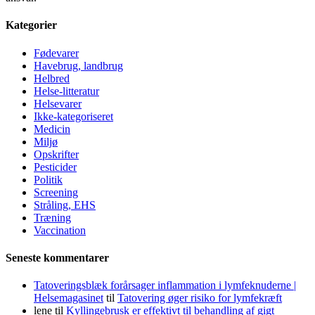
Kategorier
Fødevarer
Havebrug, landbrug
Helbred
Helse-litteratur
Helsevarer
Ikke-kategoriseret
Medicin
Miljø
Opskrifter
Pesticider
Politik
Screening
Stråling, EHS
Træning
Vaccination
Seneste kommentarer
Tatoveringsblæk forårsager inflammation i lymfeknuderne |
Helsemagasinet
til
Tatovering øger risiko for lymfekræft
lene
til
Kyllingebrusk er effektivt til behandling af gigt