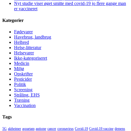
Nyt studie viser øget smitte med covid-19 jo flere gange man
er vaccineret
Kategorier
Fødevarer
Havebrug, landbrug
Helbred
Helse-litteratur
Helsevarer
Ikke-kategoriseret
Medicin
Miljø
Opskrifter
Pesticider
Politik
Screening
Stråling, EHS
Træning
Vaccination
Tags
5G
alzheimer
aspartam
autisme
cancer
coronavirus
Covid-19
Covid-19 vaccine
demens