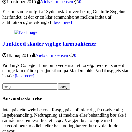
1. oktober 2015
Niels Christensen
0
Et stort studie udført af Syddansk Universitet og Gentofte Sygehus
har fundet, at der er en klar sammenhæng mellem indtag af
antibiotika og udvikling af
[læs mere]
Junkfood skader vigtige tarmbakterier
18. maj 2015
Niels Christensen
0
På Kings College i London lavede man et forsøg, hvor en student i
en uge kun måtte spise junkfood på MacDonalds. Ved forsøgets start
havde
[læs mere]
Søg
efter:
Ansvarsfraskrivelse
Intet på dette website er et forsøg på at afholde dig fra nødvendig
lægebehandling. Nedtrapning af medicin eller behandling bør ske i
samråd med en kvalificeret læge. Vælger du at ophøre med
lægeordineret medicin eller behandling bærer du selv det fulde
ansvar.