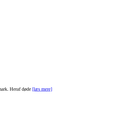
nmark. Heraf døde
[læs mere]