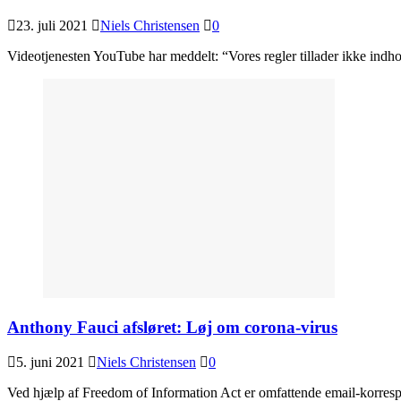
23. juli 2021
Niels Christensen
0
Videotjenesten YouTube har meddelt: “Vores regler tillader ikke indhol
Anthony Fauci afsløret: Løj om corona-virus
5. juni 2021
Niels Christensen
0
Ved hjælp af Freedom of Information Act er omfattende email-korrespon