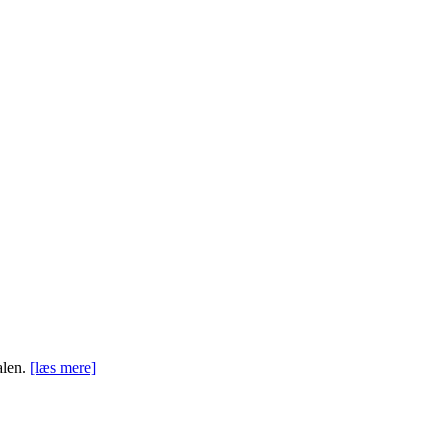
alen.
[læs mere]