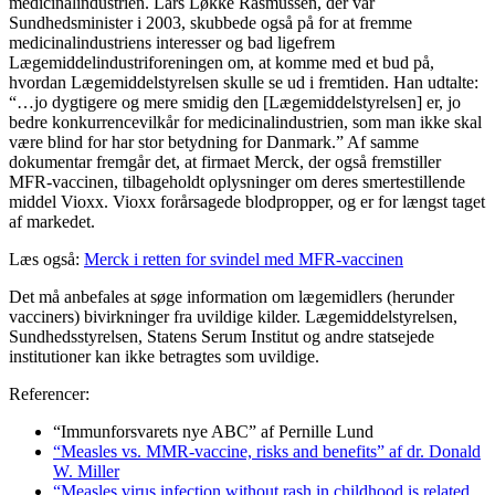
medicinalindustrien. Lars Løkke Rasmussen, der var
Sundhedsminister i 2003, skubbede også på for at fremme
medicinalindustriens interesser og bad ligefrem
Lægemiddelindustriforeningen om, at komme med et bud på,
hvordan Lægemiddelstyrelsen skulle se ud i fremtiden. Han udtalte:
“…jo dygtigere og mere smidig den [Lægemiddelstyrelsen] er, jo
bedre konkurrencevilkår for medicinalindustrien, som man ikke skal
være blind for har stor betydning for Danmark.” Af samme
dokumentar fremgår det, at firmaet Merck, der også fremstiller
MFR-vaccinen, tilbageholdt oplysninger om deres smertestillende
middel Vioxx. Vioxx forårsagede blodpropper, og er for længst taget
af markedet.
Læs også:
Merck i retten for svindel med MFR-vaccinen
Det må anbefales at søge information om lægemidlers (herunder
vacciners) bivirkninger fra uvildige kilder. Lægemiddelstyrelsen,
Sundhedsstyrelsen, Statens Serum Institut og andre statsejede
institutioner kan ikke betragtes som uvildige.
Referencer:
“Immunforsvarets nye ABC” af Pernille Lund
“Measles vs. MMR-vaccine, risks and benefits” af dr. Donald
W. Miller
“Measles virus infection without rash in childhood is related