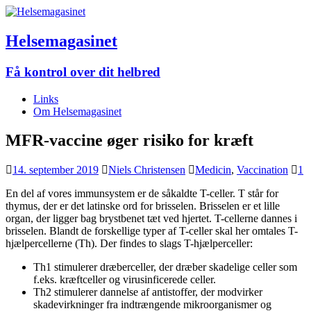
Helsemagasinet
Få kontrol over dit helbred
Links
Om Helsemagasinet
MFR-vaccine øger risiko for kræft
14. september 2019
Niels Christensen
Medicin
,
Vaccination
1
En del af vores immunsystem er de såkaldte T-celler. T står for
thymus, der er det latinske ord for brisselen. Brisselen er et lille
organ, der ligger bag brystbenet tæt ved hjertet. T-cellerne dannes i
brisselen. Blandt de forskellige typer af T-celler skal her omtales T-
hjælpercellerne (Th). Der findes to slags T-hjælperceller:
Th1 stimulerer dræberceller, der dræber skadelige celler som
f.eks. kræftceller og virusinficerede celler.
Th2 stimulerer dannelse af antistoffer, der modvirker
skadevirkninger fra indtrængende mikroorganismer og