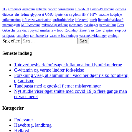
5G
alzheimer
aspartam
autisme
cancer
coronavirus
Covid-19
Covid-19 vaccine
demens
diabetes
ehs
fedme
glyphosat
GMO
hjerte-kar-sygdom
HPV
HPV-vaccine
hudpleje
inflammation
influenza-vaccination
jordforbindelse
kolesterol
kræft
livmoderhalskræft
mammografi
MFR-vaccine
mikrobølgestråling
monsanto
mæslinger
permakultur
Peter
Gøtzsche
psykiatri
psykofarmaka
raw food
Roundup
råkost
Sars-Cov-2
spirer
stop 5G
tandpasta
tandpleje
tarmbakterier
vaccine-bivirkninger
vaccinebivirkninger
økologi
Søg efter:
Seneste indlæg
Tatoveringsblæk forårsager inflammation i lymfeknuderne
C-vitamin og varme lindrer forkølelse
Forskning viser, at aluminium i vacciner øger risiko for allergi
og autisme
Tandpasta med æggeskal fjerner misfarvninger
Nyt studie viser øget smitte med covid-19 jo flere gange man
er vaccineret
Kategorier
Fødevarer
Havebrug, landbrug
Helbred