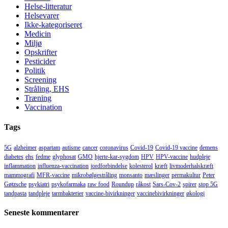
Helse-litteratur
Helsevarer
Ikke-kategoriseret
Medicin
Miljø
Opskrifter
Pesticider
Politik
Screening
Stråling, EHS
Træning
Vaccination
Tags
5G
alzheimer
aspartam
autisme
cancer
coronavirus
Covid-19
Covid-19 vaccine
demens
diabetes
ehs
fedme
glyphosat
GMO
hjerte-kar-sygdom
HPV
HPV-vaccine
hudpleje
inflammation
influenza-vaccination
jordforbindelse
kolesterol
kræft
livmoderhalskræft
mammografi
MFR-vaccine
mikrobølgestråling
monsanto
mæslinger
permakultur
Peter
Gøtzsche
psykiatri
psykofarmaka
raw food
Roundup
råkost
Sars-Cov-2
spirer
stop 5G
tandpasta
tandpleje
tarmbakterier
vaccine-bivirkninger
vaccinebivirkninger
økologi
Seneste kommentarer