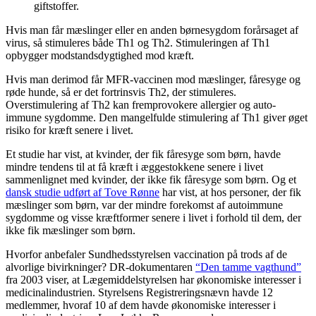
giftstoffer.
Hvis man får mæslinger eller en anden børnesygdom forårsaget af
virus, så stimuleres både Th1 og Th2. Stimuleringen af Th1
opbygger modstandsdygtighed mod kræft.
Hvis man derimod får MFR-vaccinen mod mæslinger, fåresyge og
røde hunde, så er det fortrinsvis Th2, der stimuleres.
Overstimulering af Th2 kan fremprovokere allergier og auto-
immune sygdomme. Den mangelfulde stimulering af Th1 giver øget
risiko for kræft senere i livet.
Et studie har vist, at kvinder, der fik fåresyge som børn, havde
mindre tendens til at få kræft i æggestokkene senere i livet
sammenlignet med kvinder, der ikke fik fåresyge som børn. Og et
dansk studie udført af Tove Rønne
har vist, at hos personer, der fik
mæslinger som børn, var der mindre forekomst af autoimmune
sygdomme og visse kræftformer senere i livet i forhold til dem, der
ikke fik mæslinger som børn.
Hvorfor anbefaler Sundhedsstyrelsen vaccination på trods af de
alvorlige bivirkninger? DR-dokumentaren
“Den tamme vagthund”
fra 2003 viser, at Lægemiddelstyrelsen har økonomiske interesser i
medicinalindustrien. Styrelsens Registreringsnævn havde 12
medlemmer, hvoraf 10 af dem havde økonomiske interesser i