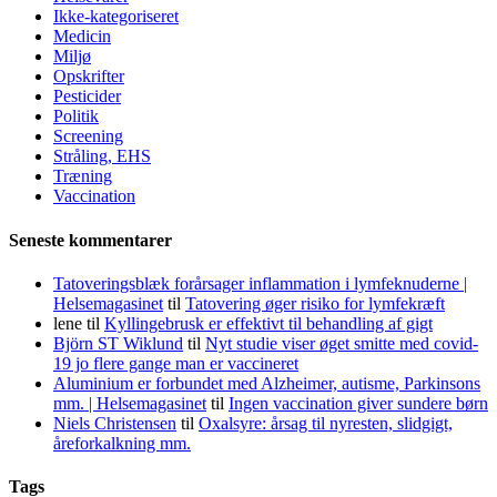
Ikke-kategoriseret
Medicin
Miljø
Opskrifter
Pesticider
Politik
Screening
Stråling, EHS
Træning
Vaccination
Seneste kommentarer
Tatoveringsblæk forårsager inflammation i lymfeknuderne |
Helsemagasinet
til
Tatovering øger risiko for lymfekræft
lene
til
Kyllingebrusk er effektivt til behandling af gigt
Björn ST Wiklund
til
Nyt studie viser øget smitte med covid-
19 jo flere gange man er vaccineret
Aluminium er forbundet med Alzheimer, autisme, Parkinsons
mm. | Helsemagasinet
til
Ingen vaccination giver sundere børn
Niels Christensen
til
Oxalsyre: årsag til nyresten, slidgigt,
åreforkalkning mm.
Tags