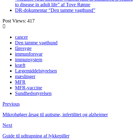
to disease in adult life” af Tove Rønne
DR-dokumentar “Den tamme vagthund”
Post Views:
417
cancer
Den tamme vagthund
fåresyge
immunforsvar
immunsystem
kræft
Lægemiddelstyrelsen
mæslinger
MFR
MFR-vaccine
Sundhedsstyrelsen
Previous
Mikrobølger årsag til autisme, infertilitet og alzheimer
Next
Guide til udtrapning af lykkepiller