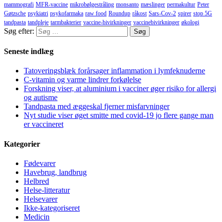
mammografi
MFR-vaccine
mikrobølgestråling
monsanto
mæslinger
permakultur
Peter
Gøtzsche
psykiatri
psykofarmaka
raw food
Roundup
råkost
Sars-Cov-2
spirer
stop 5G
tandpasta
tandpleje
tarmbakterier
vaccine-bivirkninger
vaccinebivirkninger
økologi
Søg efter:
Seneste indlæg
Tatoveringsblæk forårsager inflammation i lymfeknuderne
C-vitamin og varme lindrer forkølelse
Forskning viser, at aluminium i vacciner øger risiko for allergi
og autisme
Tandpasta med æggeskal fjerner misfarvninger
Nyt studie viser øget smitte med covid-19 jo flere gange man
er vaccineret
Kategorier
Fødevarer
Havebrug, landbrug
Helbred
Helse-litteratur
Helsevarer
Ikke-kategoriseret
Medicin