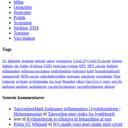
Miljø
Opskrifter
Pesticider
Politik
Screening
Stråling, EHS
Træning
Vaccination
Tags
5G
alzheimer
aspartam
autisme
cancer
coronavirus
Covid-19
Covid-19 vaccine
demens
diabetes
ehs
fedme
glyphosat
GMO
hjerte-kar-sygdom
HPV
HPV-vaccine
hudpleje
inflammation
influenza-vaccination
jordforbindelse
kolesterol
kræft
livmoderhalskræft
mammografi
MFR-vaccine
mikrobølgestråling
monsanto
mæslinger
permakultur
Peter
Gøtzsche
psykiatri
psykofarmaka
raw food
Roundup
råkost
Sars-Cov-2
spirer
stop 5G
tandpasta
tandpleje
tarmbakterier
vaccine-bivirkninger
vaccinebivirkninger
økologi
Seneste kommentarer
Tatoveringsblæk forårsager inflammation i lymfeknuderne |
Helsemagasinet
til
Tatovering øger risiko for lymfekræft
lene
til
Kyllingebrusk er effektivt til behandling af gigt
Björn ST Wiklund
til
Nyt studie viser øget smitte med covid-