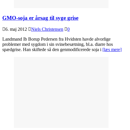
GMO-soja er årsag til syge grise
6. maj 2012
Niels Christensen
0
Landmand Ib Borup Pedersen fra Hvidsten havde alvorlige
problemer med sygdom i sin svinebesætning, bl.a. diarre hos
spædgrise. Han skiftede så den genmodificerede soja i
[læs mere]