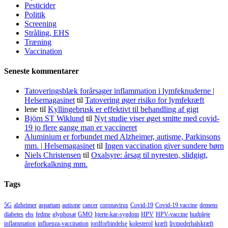
Pesticider
Politik
Screening
Stråling, EHS
Træning
Vaccination
Seneste kommentarer
Tatoveringsblæk forårsager inflammation i lymfeknuderne |
Helsemagasinet
til
Tatovering øger risiko for lymfekræft
lene
til
Kyllingebrusk er effektivt til behandling af gigt
Björn ST Wiklund
til
Nyt studie viser øget smitte med covid-
19 jo flere gange man er vaccineret
Aluminium er forbundet med Alzheimer, autisme, Parkinsons
mm. | Helsemagasinet
til
Ingen vaccination giver sundere børn
Niels Christensen
til
Oxalsyre: årsag til nyresten, slidgigt,
åreforkalkning mm.
Tags
5G
alzheimer
aspartam
autisme
cancer
coronavirus
Covid-19
Covid-19 vaccine
demens
diabetes
ehs
fedme
glyphosat
GMO
hjerte-kar-sygdom
HPV
HPV-vaccine
hudpleje
inflammation
influenza-vaccination
jordforbindelse
kolesterol
kræft
livmoderhalskræft