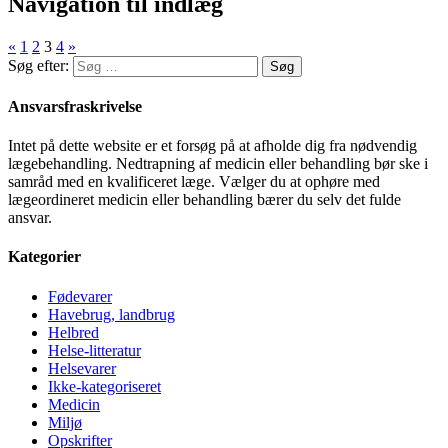
Navigation til indlæg
«
1
2
3
4
»
Søg efter:
Ansvarsfraskrivelse
Intet på dette website er et forsøg på at afholde dig fra nødvendig
lægebehandling. Nedtrapning af medicin eller behandling bør ske i
samråd med en kvalificeret læge. Vælger du at ophøre med
lægeordineret medicin eller behandling bærer du selv det fulde
ansvar.
Kategorier
Fødevarer
Havebrug, landbrug
Helbred
Helse-litteratur
Helsevarer
Ikke-kategoriseret
Medicin
Miljø
Opskrifter