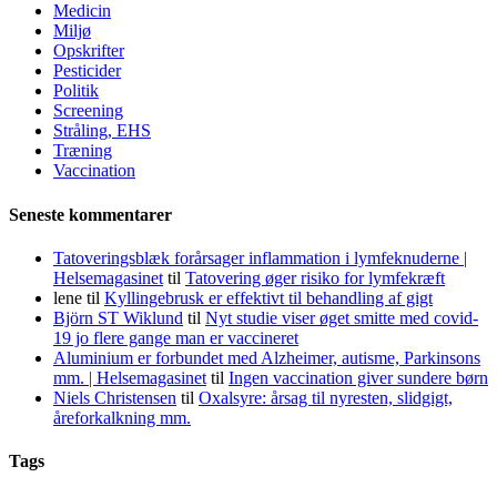
Medicin
Miljø
Opskrifter
Pesticider
Politik
Screening
Stråling, EHS
Træning
Vaccination
Seneste kommentarer
Tatoveringsblæk forårsager inflammation i lymfeknuderne |
Helsemagasinet
til
Tatovering øger risiko for lymfekræft
lene
til
Kyllingebrusk er effektivt til behandling af gigt
Björn ST Wiklund
til
Nyt studie viser øget smitte med covid-
19 jo flere gange man er vaccineret
Aluminium er forbundet med Alzheimer, autisme, Parkinsons
mm. | Helsemagasinet
til
Ingen vaccination giver sundere børn
Niels Christensen
til
Oxalsyre: årsag til nyresten, slidgigt,
åreforkalkning mm.
Tags