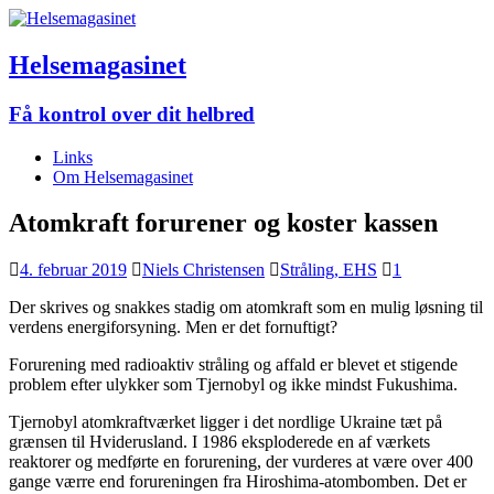
Helsemagasinet
Få kontrol over dit helbred
Links
Om Helsemagasinet
Atomkraft forurener og koster kassen
4. februar 2019
Niels Christensen
Stråling, EHS
1
Der skrives og snakkes stadig om atomkraft som en mulig løsning til
verdens energiforsyning. Men er det fornuftigt?
Forurening med radioaktiv stråling og affald er blevet et stigende
problem efter ulykker som Tjernobyl og ikke mindst Fukushima.
Tjernobyl atomkraftværket ligger i det nordlige Ukraine tæt på
grænsen til Hviderusland. I 1986 eksploderede en af værkets
reaktorer og medførte en forurening, der vurderes at være over 400
gange værre end forureningen fra Hiroshima-atombomben. Det er