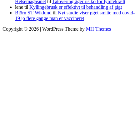
Helsemagasinet
til
Tatovering øger risiko for lymfekræft
lene
til
Kyllingebrusk er effektivt til behandling af gigt
Björn ST Wiklund
til
Nyt studie viser øget smitte med covid-
19 jo flere gange man er vaccineret
Copyright © 2026 | WordPress Theme by
MH Themes