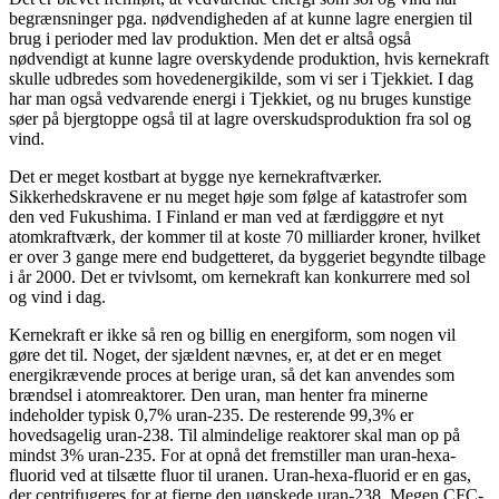
begrænsninger pga. nødvendigheden af at kunne lagre energien til
brug i perioder med lav produktion. Men det er altså også
nødvendigt at kunne lagre overskydende produktion, hvis kernekraft
skulle udbredes som hovedenergikilde, som vi ser i Tjekkiet. I dag
har man også vedvarende energi i Tjekkiet, og nu bruges kunstige
søer på bjergtoppe også til at lagre overskudsproduktion fra sol og
vind.
Det er meget kostbart at bygge nye kernekraftværker.
Sikkerhedskravene er nu meget høje som følge af katastrofer som
den ved Fukushima. I Finland er man ved at færdiggøre et nyt
atomkraftværk, der kommer til at koste 70 milliarder kroner, hvilket
er over 3 gange mere end budgetteret, da byggeriet begyndte tilbage
i år 2000. Det er tvivlsomt, om kernekraft kan konkurrere med sol
og vind i dag.
Kernekraft er ikke så ren og billig en energiform, som nogen vil
gøre det til. Noget, der sjældent nævnes, er, at det er en meget
energikrævende proces at berige uran, så det kan anvendes som
brændsel i atomreaktorer. Den uran, man henter fra minerne
indeholder typisk 0,7% uran-235. De resterende 99,3% er
hovedsagelig uran-238. Til almindelige reaktorer skal man op på
mindst 3% uran-235. For at opnå det fremstiller man uran-hexa-
fluorid ved at tilsætte fluor til uranen. Uran-hexa-fluorid er en gas,
der centrifugeres for at fjerne den uønskede uran-238. Megen CFC-