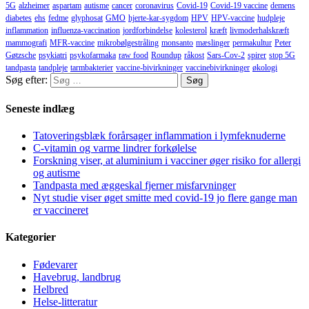
5G
alzheimer
aspartam
autisme
cancer
coronavirus
Covid-19
Covid-19 vaccine
demens
diabetes
ehs
fedme
glyphosat
GMO
hjerte-kar-sygdom
HPV
HPV-vaccine
hudpleje
inflammation
influenza-vaccination
jordforbindelse
kolesterol
kræft
livmoderhalskræft
mammografi
MFR-vaccine
mikrobølgestråling
monsanto
mæslinger
permakultur
Peter
Gøtzsche
psykiatri
psykofarmaka
raw food
Roundup
råkost
Sars-Cov-2
spirer
stop 5G
tandpasta
tandpleje
tarmbakterier
vaccine-bivirkninger
vaccinebivirkninger
økologi
Søg efter:
Seneste indlæg
Tatoveringsblæk forårsager inflammation i lymfeknuderne
C-vitamin og varme lindrer forkølelse
Forskning viser, at aluminium i vacciner øger risiko for allergi
og autisme
Tandpasta med æggeskal fjerner misfarvninger
Nyt studie viser øget smitte med covid-19 jo flere gange man
er vaccineret
Kategorier
Fødevarer
Havebrug, landbrug
Helbred
Helse-litteratur