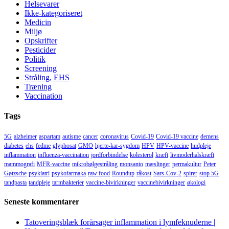
Helsevarer
Ikke-kategoriseret
Medicin
Miljø
Opskrifter
Pesticider
Politik
Screening
Stråling, EHS
Træning
Vaccination
Tags
5G
alzheimer
aspartam
autisme
cancer
coronavirus
Covid-19
Covid-19 vaccine
demens
diabetes
ehs
fedme
glyphosat
GMO
hjerte-kar-sygdom
HPV
HPV-vaccine
hudpleje
inflammation
influenza-vaccination
jordforbindelse
kolesterol
kræft
livmoderhalskræft
mammografi
MFR-vaccine
mikrobølgestråling
monsanto
mæslinger
permakultur
Peter
Gøtzsche
psykiatri
psykofarmaka
raw food
Roundup
råkost
Sars-Cov-2
spirer
stop 5G
tandpasta
tandpleje
tarmbakterier
vaccine-bivirkninger
vaccinebivirkninger
økologi
Seneste kommentarer
Tatoveringsblæk forårsager inflammation i lymfeknuderne |