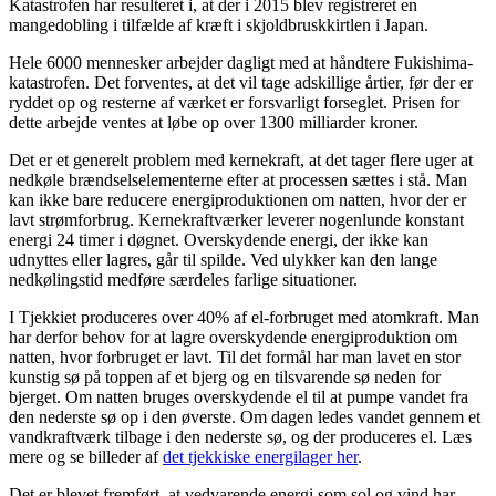
Katastrofen har resulteret i, at der i 2015 blev registreret en
mangedobling i tilfælde af kræft i skjoldbruskkirtlen i Japan.
Hele 6000 mennesker arbejder dagligt med at håndtere Fukishima-
katastrofen. Det forventes, at det vil tage adskillige årtier, før der er
ryddet op og resterne af værket er forsvarligt forseglet. Prisen for
dette arbejde ventes at løbe op over 1300 milliarder kroner.
Det er et generelt problem med kernekraft, at det tager flere uger at
nedkøle brændselselementerne efter at processen sættes i stå. Man
kan ikke bare reducere energiproduktionen om natten, hvor der er
lavt strømforbrug. Kernekraftværker leverer nogenlunde konstant
energi 24 timer i døgnet. Overskydende energi, der ikke kan
udnyttes eller lagres, går til spilde. Ved ulykker kan den lange
nedkølingstid medføre særdeles farlige situationer.
I Tjekkiet produceres over 40% af el-forbruget med atomkraft. Man
har derfor behov for at lagre overskydende energiproduktion om
natten, hvor forbruget er lavt. Til det formål har man lavet en stor
kunstig sø på toppen af et bjerg og en tilsvarende sø neden for
bjerget. Om natten bruges overskydende el til at pumpe vandet fra
den nederste sø op i den øverste. Om dagen ledes vandet gennem et
vandkraftværk tilbage i den nederste sø, og der produceres el. Læs
mere og se billeder af
det tjekkiske energilager her
.
Det er blevet fremført, at vedvarende energi som sol og vind har