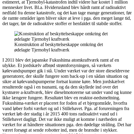
estimeret, at Tjernobyl-katastrofen indtil videre har kostet 1 million
mennesker livet. Bl.a. Hviderusland blev hårdt ramt af radioaktivt
nedfald fra denne katastrofe, og det kan tage mange generationer, før
de ramte områder igen bliver sikre at leve i pga. den meget lange tid,
det tager, før de radioaktive stoffer er henfaldet til stabile stoffer.
Konstruktion af beskyttelseskappe omkring det
ødelagte Tjernobyl kraftværk
I 2011 blev det japanske Fukushima atomkraftværk ramt af en
ulykke. Et jordskælv afbrød strømforsyningen, så værkets
kølevandspumper gik i stå. Under værket var der store dieseldrevne
generatorer, der skulle fungere som back-up i en sådan situation og
sikre at kølevandspumperne fortsat kunne køre. Men jordskælvet
resulterede også i en tsunami, og da den skyllede ind over det
kystnære a-kraftværk, blev dieselmotorerne sat under vand og kunne
ikke længere fungere. Resultatet blev en reaktor-nedsmeltning.
Fukushima-værket er placeret for foden af et bjergområde, hvorfra
vand løber forbi værket og ud i Stillehavet. Pga. af forureningen fra
værket løb der stadig i år 2015 400 tons radioaktivt vand ud i
Stillehavet dagligt. Det var ikke muligt at komme i nærheden af
værket for at håndtere situationen pga. den dødelige stråling. Det har
været forsøgt at sende robotter ind, men de brændte i stykker.