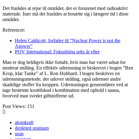
Det frarådes at rejse til områder, der er forurenet med radioaktivt
materiale. Især må det frarådes at bosætte sig i længere tid i disse
områder.
Referencer:
Helen Caldicott, forfatter til “Nuclear Power is not the
Answer”
POV International: Fukushima seks år efter
Man er dog heldigvis ikke fortabt, hvis man har været udsat for
moderat stråling. En effektiv udrensning er beskrevet i bogen ”Ren
Krop, klar Tanke” af L. Ron Hubbard. I bogen beskrives en
udrensningsmetode, der udover stråling, også udrenser andre
skadelige stoffer fra kroppen. Udrensningen gennemføres ved at
tage bestemte kosttilskud i kombination med ophold i sauna,
hvorved man sveder giftstofferne ud.
Post Views:
151
atomkraft
depleted uranium
uran