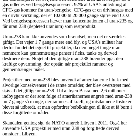
gas udledes ved berigelsesprocessen. 92% af USA’s udledning af
CFC-gas kommer fra uran-berigelse. CFC-gas er en drivhusgas med
en drivhusvirkning, der er 10.000 til 20.000 gange større end CO2.
Ved berigelsesprocessen hæver man koncentrationen af uran-235 og
får uran-238 (depleted uranium) som restprodukt.
Uran-238 kan ikke anvendes som brændsel, men det er særdeles
giftigt. Det vejer 1,7 gange mere end bly, og USA’s militær har
derfor fundet det egnet til projektiler, da den meget tunge uran
nemmere kan gennemtrænge panser i f.eks. tanks og derved
destruere dem. Noget af den giftige uran-238 brænder pga. den
kraftige opvarmning, der opstår, når projektilet rammer og
gennemtrænger målet.
Projektiler med uran-238 blev anvendt af amerikanerne i Irak med
alvorlige konsekvenser i de ramte områder, der blev overstrøet med
støv af det giftige uran-238. I bl.a. byen Basra med 2,6 millioner
indbyggere er der som følge af amerikanernes angreb med uran-238
nu 7 gange så mange, der rammes af kræft, og misdannede fostre er
blevet så udbredt, at man opfordrer befolkningen til ikke at få børn i
disse forgiftede områder.
Skandalen gentog sig, da NATO angreb Libyen i 2011. Også her
anvendte USA projektiler med uran-238 og forgiftede derved
områder i Libyen.